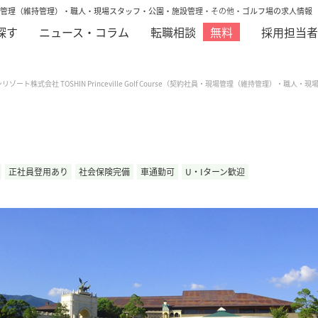
eの契約社員・現場管理（維持管理）・職人・現場スタッフ・公園・施設管理・その他・ゴルフ場の求人情報
探す
ニュース・コラム
転職相談
採用担当者
無料
リゾート株式会社 TOSHIN Princeville Golf Course（契約社員・現場管理（維持管理）
正社員登用あり
社会保険完備
車通勤可
U・Iターン歓迎