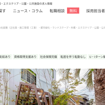
構・エクステリア・公園・公共施設の求人情報
探す
ニュース・コラム
転職相談
採用担当者
無料
会社庭雅（正社員・施工管理（工事）・都市緑化・ランドスケープ・外構・エクステリア・公園・公
支給あり
資格取得支援あり
社会保険完備
転居を伴う転勤なし
U・Iターン