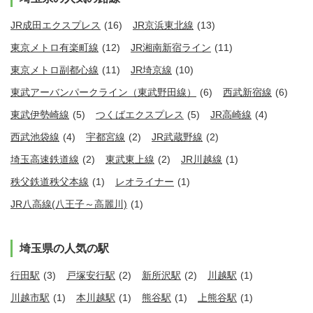
JR成田エクスプレス
(16)
JR京浜東北線
(13)
東京メトロ有楽町線
(12)
JR湘南新宿ライン
(11)
東京メトロ副都心線
(11)
JR埼京線
(10)
東武アーバンパークライン（東武野田線）
(6)
西武新宿線
(6)
東武伊勢崎線
(5)
つくばエクスプレス
(5)
JR高崎線
(4)
西武池袋線
(4)
宇都宮線
(2)
JR武蔵野線
(2)
埼玉高速鉄道線
(2)
東武東上線
(2)
JR川越線
(1)
秩父鉄道秩父本線
(1)
レオライナー
(1)
JR八高線(八王子～高麗川)
(1)
埼玉県の人気の駅
行田駅
(3)
戸塚安行駅
(2)
新所沢駅
(2)
川越駅
(1)
川越市駅
(1)
本川越駅
(1)
熊谷駅
(1)
上熊谷駅
(1)