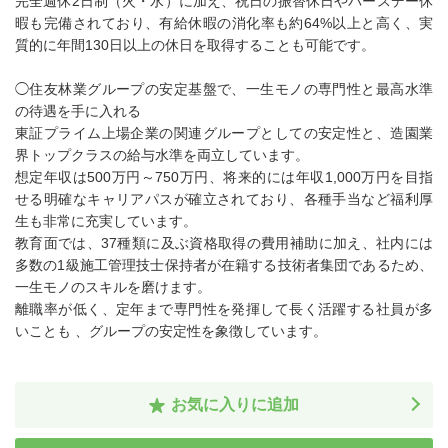
完全週休2日制（火・水）に加え、祝日の振替休日やバースデー休
暇も完備されており、有給休暇の消化率も約64%以上と高く、実
質的に年間130日以上の休日を取得することも可能です。
◯住友林業グループの安定基盤で、一生モノの専門性と最高水準
の待遇を手に入れる
東証プライム上場企業の関連グループとしての安定性と、造園業
界トップクラスの給与水準を両立しています。
想定年収は500万円～750万円、将来的には年収1,000万円を目指
せる明確なキャリアパスが確立されており、各種手当など福利厚
生も非常に充実しています。
教育面では、37種類に及ぶ資格取得の費用補助に加え、社内には
多数の1級施工管理技士保持者が在籍する技術者集団であるため、
一生モノのスキルを磨けます。
離職率が低く、定年まで専門性を発揮して長く活躍する社員が多
いことも 、グループの安定性を象徴しています。
お気に入りに追加