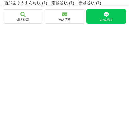
西武園ゆうえんち駅
(1)
南越谷駅
(1)
新越谷駅
(1)
求人検索
求人応募
LINE相談
埼玉県の求人情報をこだわり条件で絞り込む
年間休日110日以上
(19)
賞与あり
(19)
交通費支給あり
(19)
社会保険完備
(19)
年間休日120日以上
(17)
資格手当あり
(16)
女性活躍中
(16)
20～30代活躍中
(14)
土日休み
(13)
平日休み
(10)
資格取得支援あり
(10)
転居を伴う転勤なし
(10)
業界未経験者歓迎
(9)
車通勤可
(9)
ブランクOK
(7)
住宅手当・家賃補助あり
(7)
U・Iターン歓迎
(7)
残業20時間以内
(5)
職種未経験者歓迎
(4)
日曜休み
(4)
正社員登用あり
(4)
第二新卒歓迎
(3)
学歴不問
(2)
直行直帰OK
(2)
RIKCAD
(2)
O7CAD
(2)
シフト制
(1)