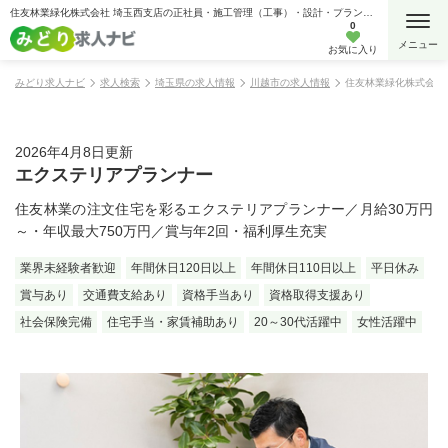
住友林業緑化株式会社 埼玉西支店の正社員・施工管理（工事）・設計・プランナー・営業・企画・外構・エクステリアの求人情報
0
お気に入り
みどり求人ナビ
求人検索
埼玉県の求人情報
川越市の求人情報
住友林業緑化株式会社
2026年4月8日更新
エクステリアプランナー
住友林業の注文住宅を彩るエクステリアプランナー／月給30万円
～・年収最大750万円／賞与年2回・福利厚生充実
業界未経験者歓迎
年間休日120日以上
年間休日110日以上
平日休み
賞与あり
交通費支給あり
資格手当あり
資格取得支援あり
社会保険完備
住宅手当・家賃補助あり
20～30代活躍中
女性活躍中