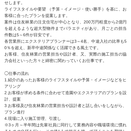
せします。
ライフスタイルや要望 （予算・イメージ・使い勝手）を基に、お
客様に合ったプランを提案します。
案件は住友林業の注文住宅が中心となり、200万円程度から2億円
を超えるような超大型物件までバラエティがあり、月ごとの担当
件数は5～6件が目安です。
各営業所にエクステリアプランナーは3～4名、中途入社の比率も5
0％を超え、新卒中途関係なく活躍できる風土です。
お客様、住友林業の営業担当や設計者、又、実際の施工担当の協
力会社といった方々と綿密に関わっていくお仕事です。
◯仕事の流れ
1.紹介のあったお客様のライフスタイルや予算・イメージなどをヒ
アリング
2.お客様が求める条件に合わせて造園やエクステリアのプランを設
計、提案
3.お客様及び住友林業の営業担当や設計者と話し合いをしながら、
プラン進行
4.現場に入り施工管理、引渡し
※3ヶ月～半年間は先輩社員に同行して業務内容や職場環境に慣れ