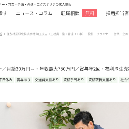
ナー・営業・企画・外構・エクステリアの求人情報
探す
ニュース・コラム
転職相談
採用担当者
無料
報
住友林業緑化株式会社 埼玉支店（正社員・施工管理（工事）・設計・プランナー・営業・企画
／月給30万円～・年収最大750万円／賞与年2回・福利厚生充
平日休み
賞与あり
交通費支給あり
資格手当あり
資格取得支援あり
社会