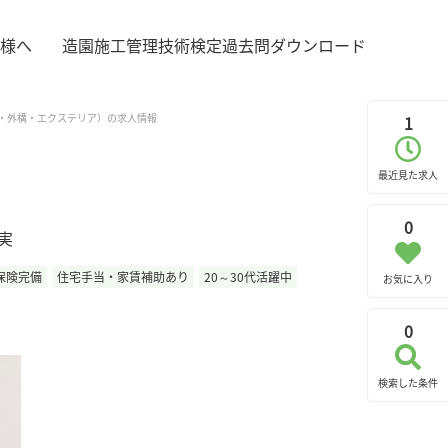
様へ
造園施工管理技術検定過去問ダウンロード
・外構・エクステリア）の求人情報
1
最近見た求人
0
実
保険完備
住宅手当・家賃補助あり
20～30代活躍中
お気に入り
0
検索した条件