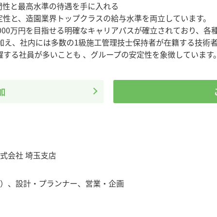
門性と最高水準の待遇を手に入れる
定性と、造園業界トップクラスの給与水準を両立しています。
1,000万円を目指せる明確なキャリアパスが確立されており、
加え、社内には多数の1級施工管理技士保持者が在籍する技術
躍する社員が多いことも 、グループの安定性を象徴しています
加
式会社 埼玉支店
）
、
設計・プランナー
、
営業・企画