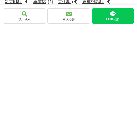
新栄町駅
(4)
車道駅
(4)
栄生駅
(4)
東枇杷島駅
(4)
千種駅
(3)
高岳駅
(3)
伏見駅
(2)
大須観音駅
(2)
求人検索
求人応募
LINE相談
野田新町駅
(2)
栄駅
(1)
矢場町駅
(1)
新瑞橋駅
(1)
瑞穂運動場東駅
(1)
瑞穂運動場西駅
(1)
港区役所駅
(1)
築地口駅
(1)
名古屋港駅
(1)
呼続駅
(1)
上社駅
(1)
本郷駅
(1)
愛知県の求人情報をこだわり条件で絞り込む
交通費支給あり
(57)
社会保険完備
(55)
賞与あり
(51)
U・Iターン歓迎
(48)
年間休日110日以上
(46)
車通勤可
(46)
20～30代活躍中
(40)
女性活躍中
(38)
資格手当あり
(36)
資格取得支援あり
(35)
平日休み
(30)
業界未経験者歓迎
(28)
学歴不問
(27)
年間休日120日以上
(27)
シフト制
(26)
第二新卒歓迎
(23)
土日休み
(23)
転居を伴う転勤なし
(22)