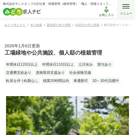
株式会社サンスタッフの正社員・現場管理（維持管理）・職人・現場スタッフ・公園・施設管理・都市緑化・ランドスケープ・お庭・植木・公園・公共施設の求人情報
0
お気に入り
みどり求人ナビ
求人検索
愛知県の求人情報
刈谷市の求人情報
株式会社サンスタッフ
2026年1月6日更新
工場緑地や公共施設、個人邸の植栽管理
年間休日120日以上
年間休日110日以上
土日休み
賞与あり
交通費支給あり
資格取得支援あり
社会保険完備
転居を伴う転勤なし
残業20時間以内
車通勤可
20～30代活躍中