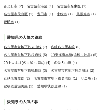
みよし市
(2)
名古屋市港区
(1)
名古屋市名東区
(1)
名古屋市天白区
(1)
豊田市
(1)
小牧市
(1)
尾張旭市
(1)
豊明市
(1)
愛知県の人気の路線
名古屋市営地下鉄東山線
(7)
名鉄名古屋本線
(6)
名古屋市営地下鉄桜通線
(5)
JR東海道本線(浜松～岐阜)
(5)
JR中央本線(名古屋～塩尻)
(4)
名鉄犬山線
(4)
名古屋市営地下鉄鶴舞線
(3)
名古屋市営地下鉄名城線
(2)
近鉄名古屋線
(2)
名古屋市営地下鉄名港線
(1)
リニモ
(1)
豊橋鉄道渥美線
(1)
愛知環状鉄道線
(1)
愛知県の人気の駅