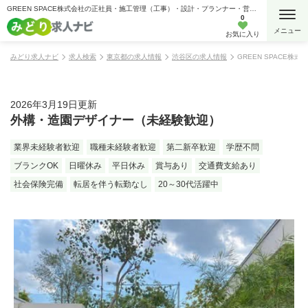
GREEN SPACE株式会社の正社員・施工管理（工事）・設計・プランナー・営業・企画・外構・エクステリアの求人情報
0
お気に入り
みどり求人ナビ
求人検索
東京都の求人情報
渋谷区の求人情報
GREEN SPAC
2026年3月19日更新
外構・造園デザイナー（未経験歓迎）
業界未経験者歓迎
職種未経験者歓迎
第二新卒歓迎
学歴不問
ブランクOK
日曜休み
平日休み
賞与あり
交通費支給あり
社会保険完備
転居を伴う転勤なし
20～30代活躍中