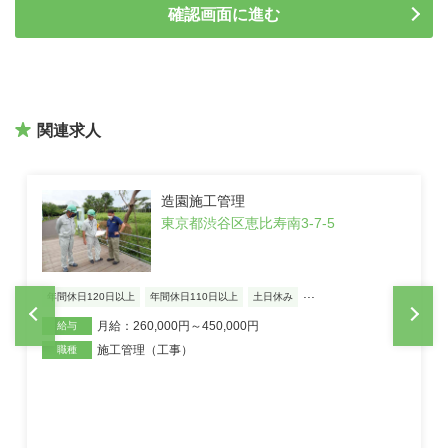
関連求人
造園施工管理
東京都渋谷区恵比寿南3-7-5
...
20日以上
年間休日110日以上
土日休み
学歴不問
年間
月給：260,000円～450,000円
年収：
給与
施工管理（工事）
施工
職種
スタ
◯ “景観をつ
「THE ES
ど幅広い空間づ