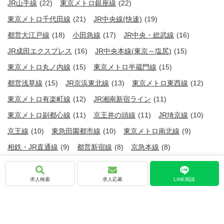
JR山手線
(22)
東京メトロ銀座線
(22)
東京メトロ千代田線
(21)
JR中央線(快速)
(19)
都営大江戸線
(18)
小田急線
(17)
JR中央・総武線
(16)
JR成田エクスプレス
(16)
JR中央本線(東京～塩尻)
(15)
東京メトロ丸ノ内線
(15)
東京メトロ半蔵門線
(15)
都営浅草線
(15)
JR京浜東北線
(13)
東京メトロ東西線
(12)
東京メトロ有楽町線
(12)
JR湘南新宿ライン
(11)
東京メトロ副都心線
(11)
京王井の頭線
(11)
JR埼京線
(10)
京王線
(10)
東急田園都市線
(10)
東京メトロ南北線
(9)
相鉄・JR直通線
(9)
都営新宿線
(8)
京急本線
(8)
東京都の人気の駅
求人検索
求人応募
LINE相談
赤坂見附駅
(7)
赤坂駅
(7)
溜池山王駅
(5)
国会議事堂前駅
(5)
麹町駅
(5)
永田町駅
(5)
半蔵門駅
(5)