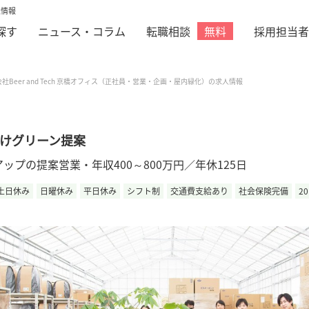
人情報
探す
ニュース・コラム
転職相談
採用担当者
無料
社Beer and Tech 京橋オフィス（正社員・営業・企画・屋内緑化）の求人情報
けグリーン提案
プの提案営業・年収400～800万円／年休125日
土日休み
日曜休み
平日休み
シフト制
交通費支給あり
社会保険完備
2