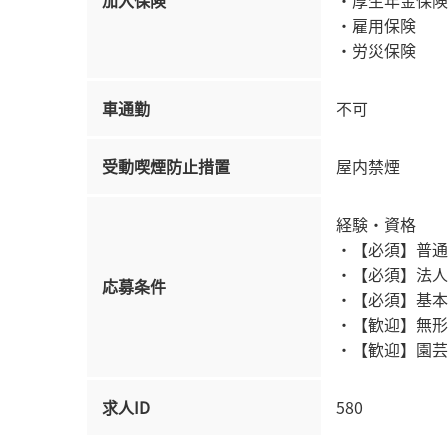
・雇用保険
・労災保険
車通勤
不可
受動喫煙防止措置
屋内禁煙
経験・資格
・【必須】普通
・【必須】法人
応募条件
・【必須】基本的
・【歓迎】無形
・【歓迎】園芸
求人ID
580