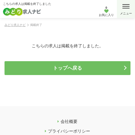
こちらの求人は掲載を終了しました
0
お気に入り
みどり求人ナビ
掲載終了
こちらの求人は掲載を終了しました。
トップへ戻る
会社概要
プライバシーポリシー