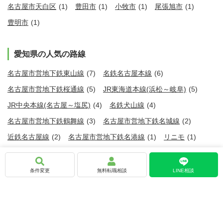
名古屋市天白区
(1)
豊田市
(1)
小牧市
(1)
尾張旭市
(1)
豊明市
(1)
愛知県の人気の路線
名古屋市営地下鉄東山線
(7)
名鉄名古屋本線
(6)
名古屋市営地下鉄桜通線
(5)
JR東海道本線(浜松～岐阜)
(5)
JR中央本線(名古屋～塩尻)
(4)
名鉄犬山線
(4)
名古屋市営地下鉄鶴舞線
(3)
名古屋市営地下鉄名城線
(2)
近鉄名古屋線
(2)
名古屋市営地下鉄名港線
(1)
リニモ
(1)
豊橋鉄道渥美線
(1)
愛知環状鉄道線
(1)
条件変更
無料転職相談
お気に入りに追加
応募する
LINE相談
愛知県の人気の駅
新栄町駅
(4)
車道駅
(4)
栄生駅
(4)
東枇杷島駅
(4)
千種駅
(3)
高岳駅
(3)
伏見駅
(2)
大須観音駅
(2)