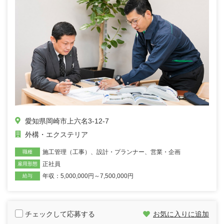
愛知県岡崎市上六名3-12-7
外構・エクステリア
施工管理（工事）
、
設計・プランナー
、
営業・企画
職種
正社員
雇用形態
年収：5,000,000円～7,500,000円
給与
チェックして応募する
お気に入りに追加