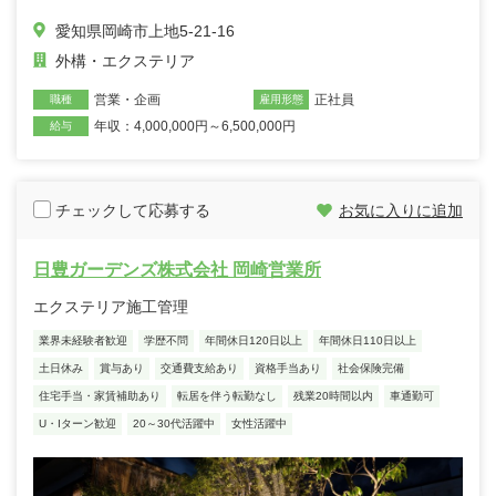
愛知県岡崎市上地5-21-16
外構・エクステリア
営業・企画
正社員
職種
雇用形態
年収：4,000,000円～6,500,000円
給与
チェックして応募する
お気に入りに追加
日豊ガーデンズ株式会社 岡崎営業所
エクステリア施工管理
業界未経験者歓迎
学歴不問
年間休日120日以上
年間休日110日以上
土日休み
賞与あり
交通費支給あり
資格手当あり
社会保険完備
住宅手当・家賃補助あり
転居を伴う転勤なし
残業20時間以内
車通勤可
U・Iターン歓迎
20～30代活躍中
女性活躍中