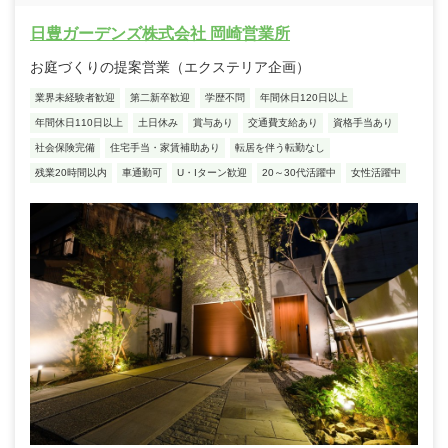
日豊ガーデンズ株式会社 岡崎営業所
お庭づくりの提案営業（エクステリア企画）
業界未経験者歓迎
第二新卒歓迎
学歴不問
年間休日120日以上
年間休日110日以上
土日休み
賞与あり
交通費支給あり
資格手当あり
社会保険完備
住宅手当・家賃補助あり
転居を伴う転勤なし
残業20時間以内
車通勤可
U・Iターン歓迎
20～30代活躍中
女性活躍中