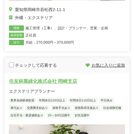
愛知県岡崎市若松西2-11-1
外構・エクステリア
施工管理（工事）
、
設計・プランナー
、
営業・企画
職種
正社員
雇用形態
月給：270,000円～370,000円
給与
チェックして応募する
お気に入りに追加
住友林業緑化株式会社 岡崎支店
エクステリアプランナー
業界未経験者歓迎
年間休日120日以上
年間休日110日以上
平日休み
賞与あり
交通費支給あり
資格手当あり
資格取得支援あり
社会保険完備
住宅手当・家賃補助あり
20～30代活躍中
女性活躍中