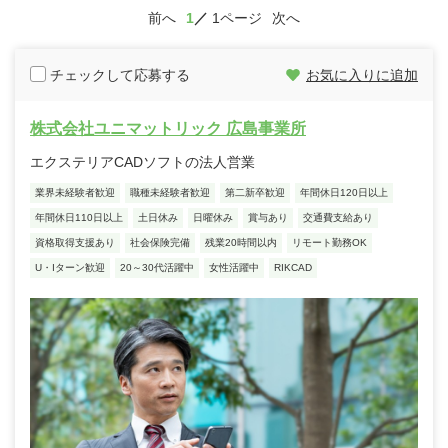
前へ
1
1ページ
次へ
チェックして応募する
お気に入りに追加
株式会社ユニマットリック 広島事業所
エクステリアCADソフトの法人営業
業界未経験者歓迎
職種未経験者歓迎
第二新卒歓迎
年間休日120日以上
年間休日110日以上
土日休み
日曜休み
賞与あり
交通費支給あり
資格取得支援あり
社会保険完備
残業20時間以内
リモート勤務OK
U・Iターン歓迎
20～30代活躍中
女性活躍中
RIKCAD