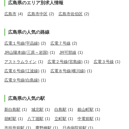
広島県のエリア別求人情報
広島市
(4)
広島市中区
(2)
広島市佐伯区
(2)
広島県の人気の路線
広電１号線(宇品線)
(2)
広電７号線
(2)
JR山陽本線(三原～岩国)
(1)
JR可部線
(1)
アストラムライン
(1)
広電２号線(宮島線)
(1)
広電３号線
(1)
広電６号線(江波線)
(1)
広電８号線(横川線)
(1)
広電９号線(白島線)
(1)
広島県の人気の駅
新白島駅
(1)
城北駅
(1)
白島駅
(1)
銀山町駅
(1)
胡町駅
(1)
八丁堀駅
(1)
立町駅
(1)
中電前駅
(1)
市役所前駅
(1)
鷹野橋駅
(1)
日赤病院前駅
(1)