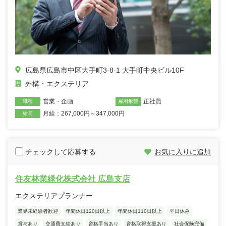
広島県広島市中区大手町3-8-1 大手町中央ビル10F
外構・エクステリア
営業・企画
正社員
職種
雇用形態
月給：267,000円～347,000円
給与
チェックして応募する
お気に入りに追加
住友林業緑化株式会社 広島支店
エクステリアプランナー
業界未経験者歓迎
年間休日120日以上
年間休日110日以上
平日休み
賞与あり
交通費支給あり
資格手当あり
資格取得支援あり
社会保険完備