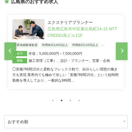
広島県のおすすめ求人
エクステリアプランナー
広島県広島市中区東白島町14-15 NTT
CRED白島ビル11F
...
業界未経験者歓迎
年間休日120日以上
年間休日110日以上
年収：5,000,000円～7,500,000円
給与
施工管理（工事）
、
設計・プランナー
、
営業・企画
職種
◯実働7時間15分と柔軟なフレックス制で、自分らしい理想の働き
方を実現 業界内でも極めて珍しい「実働7時間15分」という短時間
勤務を導入しており、一般的な8時間...