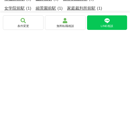
女学院前駅
(1)
縮景園前駅
(1)
家庭裁判所前駅
(1)
牛田駅
(1)
横川駅駅
(1)
条件変更
無料転職相談
お気に入りに追加
応募する
LINE相談
広島県の求人情報をこだわり条件で絞り込む
賞与あり
(4)
交通費支給あり
(4)
資格取得支援あり
(4)
社会保険完備
(4)
20～30代活躍中
(4)
女性活躍中
(4)
業界未経験者歓迎
(3)
職種未経験者歓迎
(3)
資格手当あり
(3)
残業20時間以内
(3)
U・Iターン歓迎
(3)
年間休日120日以上
(2)
年間休日110日以上
(2)
土日休み
(2)
転居を伴う転勤なし
(2)
車通勤可
(2)
第二新卒歓迎
(1)
日曜休み
(1)
平日休み
(1)
住宅手当・家賃補助あり
(1)
リモート勤務OK
(1)
RIKCAD
(1)