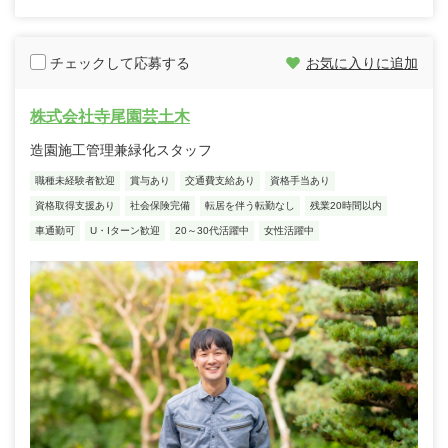
チェックして応募する
お気に入りに追加
株式会社寺尾園芸土木
造園施工管理兼緑化スタッフ
職種未経験者歓迎
賞与あり
交通費支給あり
資格手当あり
資格取得支援あり
社会保険完備
転居を伴う転勤なし
残業20時間以内
車通勤可
U・Iターン歓迎
20～30代活躍中
女性活躍中