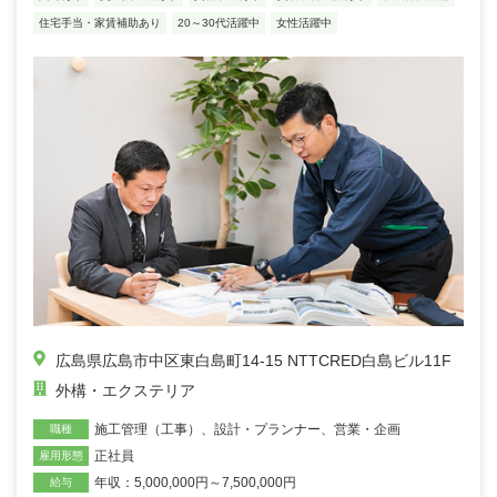
住宅手当・家賃補助あり
20～30代活躍中
女性活躍中
広島県広島市中区東白島町14-15 NTTCRED白島ビル11F
外構・エクステリア
施工管理（工事）
、
設計・プランナー
、
営業・企画
職種
正社員
雇用形態
年収：5,000,000円～7,500,000円
給与