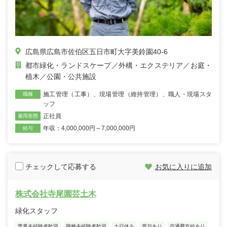
広島県広島市佐伯区五日市町大字美鈴園40-6
都市緑化・ランドスケープ
外構・エクステリア
お庭・
植木
公園・公共施設
施工管理（工事）
、
現場管理（維持管理）
、
職人・現場スタ
職種
ッフ
正社員
雇用形態
年収：4,000,000円～7,000,000円
給与
チェックして応募する
お気に入りに追加
株式会社寺尾園芸土木
緑化スタッフ
業界未経験者歓迎
職種未経験者歓迎
土日休み
賞与あり
交通費支給あり