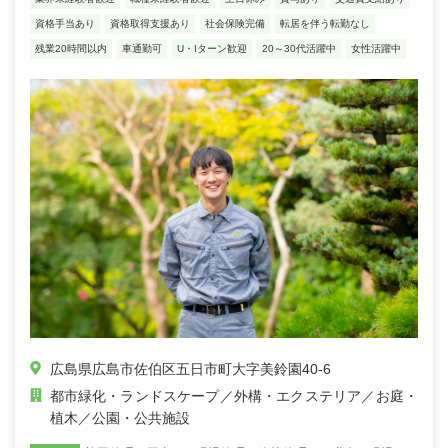
資格手当あり
資格取得支援あり
社会保険完備
転居を伴う転勤なし
残業20時間以内
車通勤可
U・Iターン歓迎
20～30代活躍中
女性活躍中
広島県広島市佐伯区五日市町大字美鈴園40-6
都市緑化・ランドスケープ
外構・エクステリア
お庭・
植木
公園・公共施設