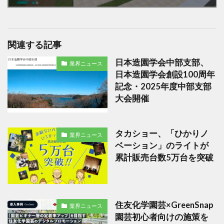
関連する記事
日本造園学会中部支部、
業界ニュース
日本造園学会創設100周年
記念・2025年度中部支部
大会開催
タカショー、「ひかりノ
業界ニュース
ベーション」のライトが
累計販売台数5万台を突破
住友化学園芸×GreenSnap
業界ニュース
園芸初心者向けの施策を