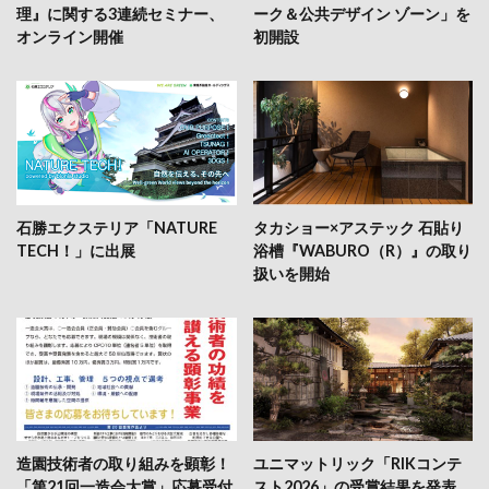
理』に関する3連続セミナー、
ーク＆公共デザイン ゾーン」を
オンライン開催
初開設
石勝エクステリア「NATURE
タカショー×アステック 石貼り
TECH！」に出展
浴槽『WABURO（R）』の取り
扱いを開始
造園技術者の取り組みを顕彰！
ユニマットリック「RIKコンテ
「第21回一造会大賞」応募受付
スト2026」の受賞結果を発表