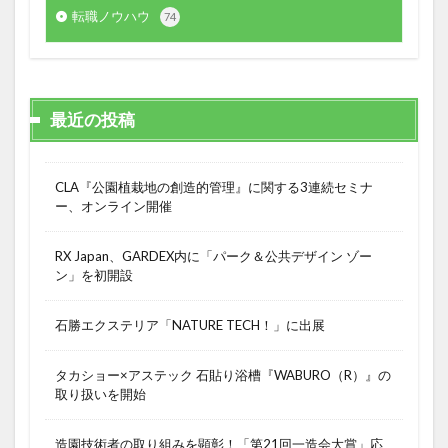
転職ノウハウ
74
最近の投稿
CLA『公園植栽地の創造的管理』に関する3連続セミナ
ー、オンライン開催
RX Japan、GARDEX内に「パーク＆公共デザイン ゾー
ン」を初開設
石勝エクステリア「NATURE TECH！」に出展
タカショー×アステック 石貼り浴槽『WABURO（R）』の
取り扱いを開始
造園技術者の取り組みを顕彰！「第21回一造会大賞」応