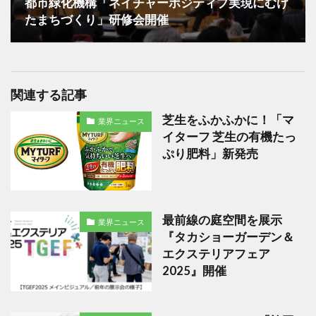
都市緑化機構「ネイチャーポジティブ実現にむけ
たまちづくり」研修会開催
関連する記事
芝生をふかふかに！「マ
業界ニュース
イターフ 芝生の有機たっ
ぷり肥料」新発売
最前線の庭空間を展示
業界ニュース
『タカショーガーデン＆
エクステリアフェア
2025』開催