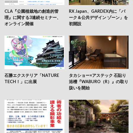
CLA『公園植栽地の創造的管
RX Japan、GARDEX内に「パ
理』に関する3連続セミナー、
ーク＆公共デザイン ゾーン」を
オンライン開催
初開設
石勝エクステリア「NATURE
タカショー×アステック 石貼り
TECH！」に出展
浴槽『WABURO（R）』の取り
扱いを開始