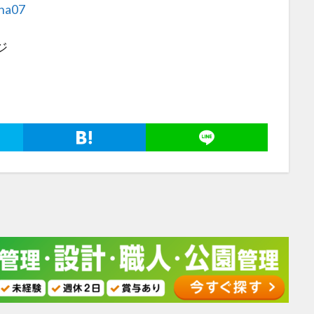
nna07
ジ