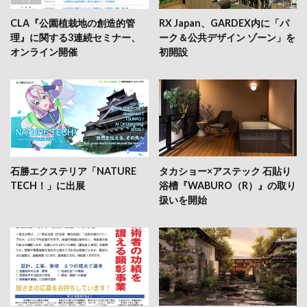
CLA『公園植栽地の創造的管
RX Japan、GARDEX内に「パ
理』に関する3連続セミナー、
ーク＆公共デザイン ゾーン」を
オンライン開催
初開設
石勝エクステリア「NATURE
タカショー×アステック 石貼り
TECH！」に出展
浴槽『WABURO（R）』の取り
扱いを開始