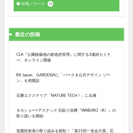
転職ノウハウ
74
最近の投稿
CLA『公園植栽地の創造的管理』に関する3連続セミナ
ー、オンライン開催
RX Japan、GARDEX内に「パーク＆公共デザイン ゾー
ン」を初開設
石勝エクステリア「NATURE TECH！」に出展
タカショー×アステック 石貼り浴槽『WABURO（R）』の
取り扱いを開始
造園技術者の取り組みを顕彰！「第21回一造会大賞」応