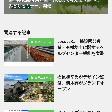
みどりセミナー」開催
関連する記事
cococaRa、施設園芸農
業界ニュース
業・有機培土に関するヘ
ルプセンター機能を実装
石原和幸氏がデザイン監
業界ニュース
修、樹木葬がグランドオ
ープン