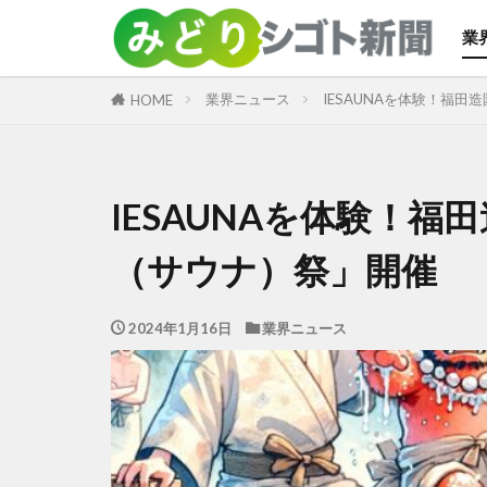
業
カテゴリー
業界ニュース
IESAUNAを体験！福
HOME
IESAUNAを体験！
（サウナ）祭」開催
2024年1月16日
業界ニュース