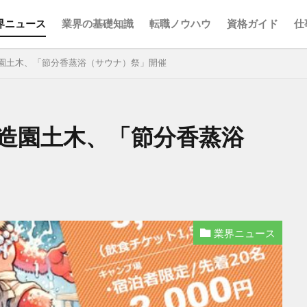
界ニュース
業界の基礎知識
転職ノウハウ
資格ガイド
仕
田造園土木、「節分香蒸浴（サウナ）祭」開催
検索
福田造園土木、「節分香蒸浴
業界ニュース