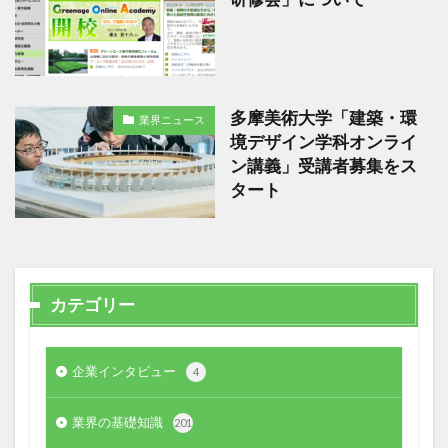
多摩美術大学「建築・環
業界ニュース
境デザイン学科オンライ
ン講義」受講者募集をス
タート
カテゴリー
企業インタビュー
4
業界の基礎知識
201