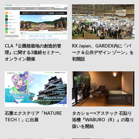
CLA『公園植栽地の創造的管
RX Japan、GARDEX内に「パ
理』に関する3連続セミナー、
ーク＆公共デザイン ゾーン」を
オンライン開催
初開設
石勝エクステリア「NATURE
タカショー×アステック 石貼り
TECH！」に出展
浴槽『WABURO（R）』の取り
扱いを開始