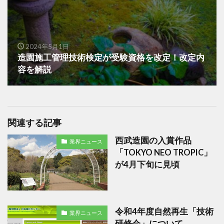
2024年5月1日
造園施工管理技術検定が受験資格を改定！改定内
容を解説
関連する記事
西武造園の入賞作品
業界ニュース
「TOKYO NEO TROPIC」
が4月下旬に見頃
令和4年度⾃然再⽣「技術
業界ニュース
研修会」について