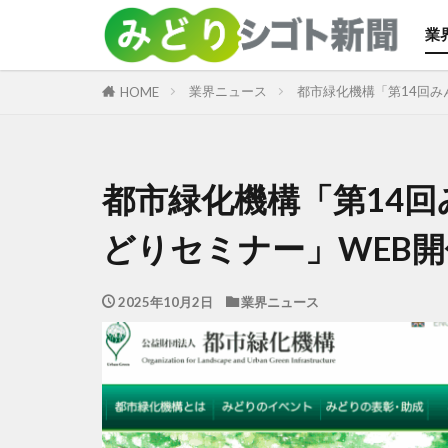
業
カテゴリー
業界ニュース
都市緑化機構「第14回み
HOME
都市緑化機構「第14
どりセミナー」WEB開
2025年10月2日
業界ニュース