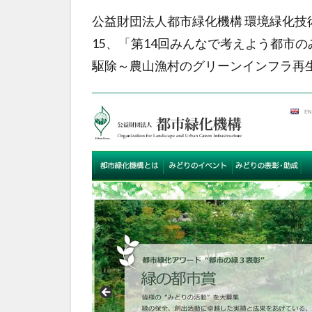
公益財団法人都市緑化機構 環境緑化技術
15、「第14回みんなで考えよう都市
駆除～農山漁村のグリーンインフラ再