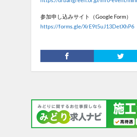
https://urbangreen.or.jp/info-event/mi
参加申し込みサイト（Google Form）
https://forms.gle/XrE9t5uJ13DetXhP6