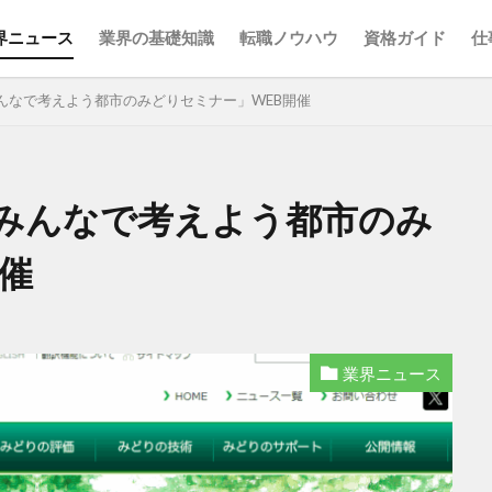
界ニュース
業界の基礎知識
転職ノウハウ
資格ガイド
仕
んなで考えよう都市のみどりセミナー」WEB開催
検索
回みんなで考えよう都市のみ
催
業界ニュース