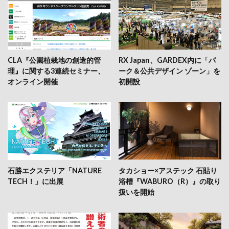
CLA『公園植栽地の創造的管
RX Japan、GARDEX内に「パ
理』に関する3連続セミナー、
ーク＆公共デザイン ゾーン」を
オンライン開催
初開設
石勝エクステリア「NATURE
タカショー×アステック 石貼り
TECH！」に出展
浴槽『WABURO（R）』の取り
扱いを開始