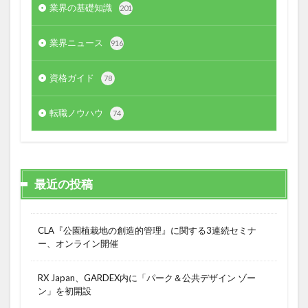
業界の基礎知識
201
業界ニュース
916
資格ガイド
78
転職ノウハウ
74
最近の投稿
CLA『公園植栽地の創造的管理』に関する3連続セミナ
ー、オンライン開催
RX Japan、GARDEX内に「パーク＆公共デザイン ゾー
ン」を初開設