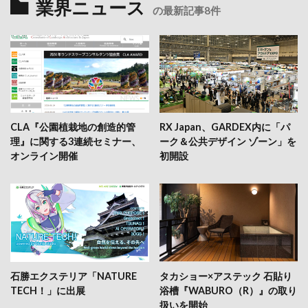
業界ニュース
の最新記事8件
CLA『公園植栽地の創造的管
RX Japan、GARDEX内に「パ
理』に関する3連続セミナー、
ーク＆公共デザイン ゾーン」を
オンライン開催
初開設
石勝エクステリア「NATURE
タカショー×アステック 石貼り
TECH！」に出展
浴槽『WABURO（R）』の取り
扱いを開始