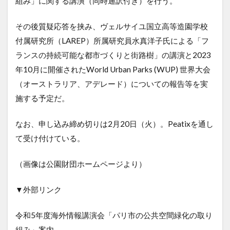
組み」に関する講演（同時通訳付き）を行う。
その後質疑応答を挟み、ヴェルサイユ国立高等造園学校
付属研究所（LAREP）所属研究員水真洋子氏による「フ
ランスの持続可能な都市づくりと街路樹」の講演と2023
年10月に開催されたWorld Urban Parks (WUP) 世界大会
（オーストラリア、アデレード）についての報告等を実
施する予定だ。
なお、申し込み締め切りは2月20日（火）。Peatixを通し
て受け付けている。
（画像は公園財団ホームページより）
▼外部リンク
令和5年度海外情報講演会「パリ市の公共空間緑化の取り
組み」案内