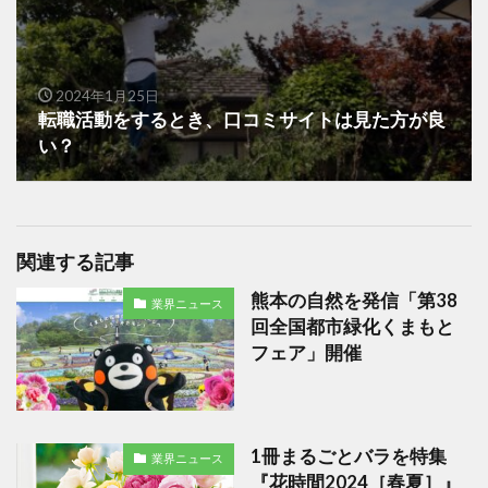
2024年1月25日
転職活動をするとき、口コミサイトは見た方が良
い？
関連する記事
熊本の自然を発信「第38
業界ニュース
回全国都市緑化くまもと
フェア」開催
1冊まるごとバラを特集
業界ニュース
『花時間2024［春夏］』