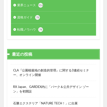
業界ニュース
916
資格ガイド
78
転職ノウハウ
74
最近の投稿
CLA『公園植栽地の創造的管理』に関する3連続セミナ
ー、オンライン開催
RX Japan、GARDEX内に「パーク＆公共デザイン ゾー
ン」を初開設
石勝エクステリア「NATURE TECH！」に出展