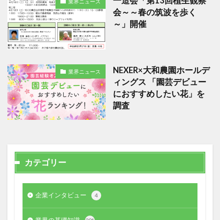
一造会「第13回植生観察
業界ニュース
会～～春の筑波を歩く
～」開催
NEXER×大和農園ホールデ
業界ニュース
ィングス 「園芸デビュー
におすすめしたい花」を
調査
カテゴリー
企業インタビュー
4
業界の基礎知識