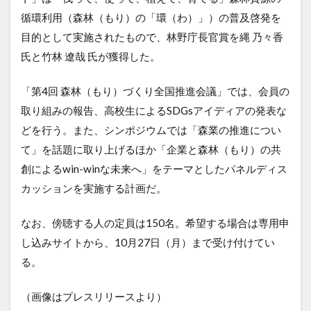
循環利用（森林（もり）の「環（わ）」）の普及啓発を
目的として実施されたもので、林野庁長官賞を縄 乃々香
氏と竹林 遼哉 氏が獲得した。
「第4回 森林（もり）づくり全国推進会議」では、会員の
取り組みの報告、高校生によるSDGsアイディアの発表な
どを行う。また、シンポジウムでは「森業の推進につい
て」を話題に取り上げるほか「企業と森林（もり）の共
創によるwin-winな未来へ」をテーマとしたパネルディス
カッションを実施する計画だ。
なお、傍聴する人の定員は150名。希望する場合は専用申
し込みサイトから、10月27日（月）まで受け付けてい
る。
（画像はプレスリリースより）