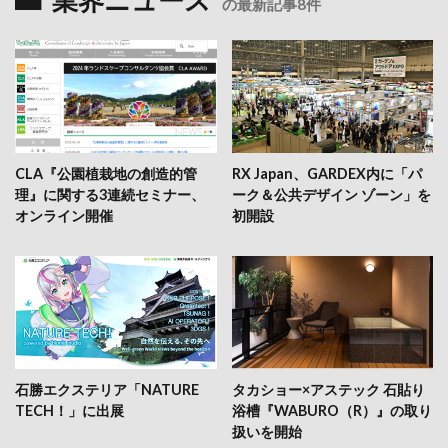
の最新記事8件
CLA『公園植栽地の創造的管
RX Japan、GARDEX内に「パ
理』に関する3連続セミナー、
ーク＆公共デザイン ゾーン」を
オンライン開催
初開設
石勝エクステリア「NATURE
タカショー×アステック 石貼り
TECH！」に出展
浴槽『WABURO（R）』の取り
扱いを開始