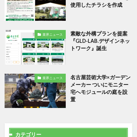
使用したチラシを作成
素敵な外構プランを提案
業界ニュース
『GLD-LAB.デザインネッ
トワーク』誕生
名古屋芸術大学×ガーデン
業界ニュース
メーカー ついにモニター
宅へモジュールの庭を設
置
カテゴリー