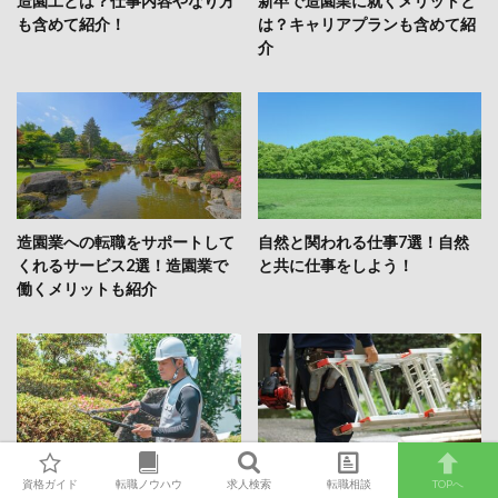
造園工とは？仕事内容やなり方
新卒で造園業に就くメリットと
も含めて紹介！
は？キャリアプランも含めて紹
介
造園業への転職をサポートして
自然と関われる仕事7選！自然
くれるサービス2選！造園業で
と共に仕事をしよう！
働くメリットも紹介
「造園業はやめとけ」と言われ
造園業未経験でも働きやすい業
資格ガイド
転職ノウハウ
求人検索
転職相談
TOPへ