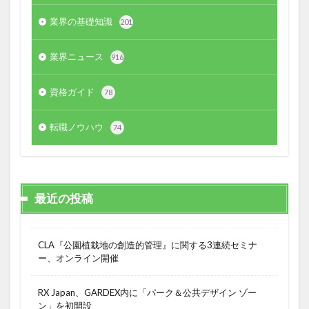
業界の基礎知識
201
業界ニュース
916
資格ガイド
78
転職ノウハウ
74
最近の投稿
CLA『公園植栽地の創造的管理』に関する3連続セミナ
ー、オンライン開催
RX Japan、GARDEX内に「パーク＆公共デザイン ゾー
ン」を初開設