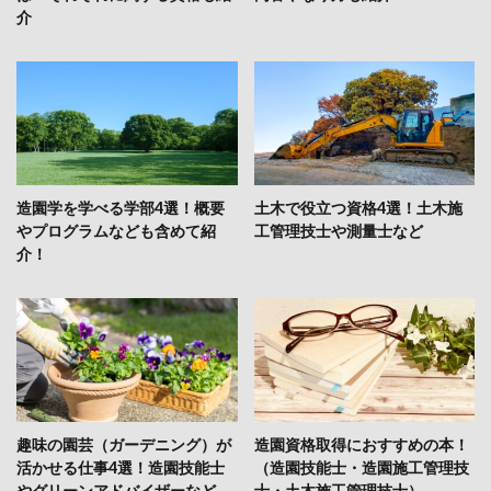
介
造園学を学べる学部4選！概要
土木で役立つ資格4選！土木施
やプログラムなども含めて紹
工管理技士や測量士など
介！
趣味の園芸（ガーデニング）が
造園資格取得におすすめの本！
活かせる仕事4選！造園技能士
（造園技能士・造園施工管理技
やグリーンアドバイザーなど
士・土木施工管理技士）